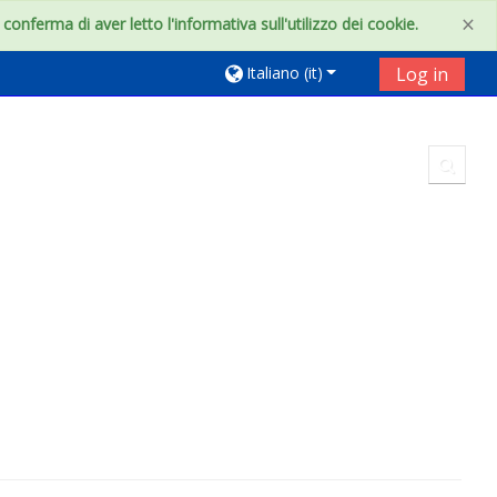
×
onferma di aver letto l'informativa sull'utilizzo dei cookie.
Italiano ‎(it)‎
Log in
Toggl