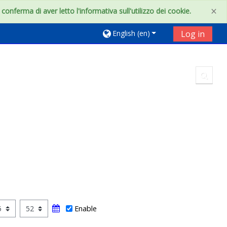
×
onferma di aver letto l'informativa sull'utilizzo dei cookie.
English ‎(en)‎
Log in
Toggl
Minute
Enable