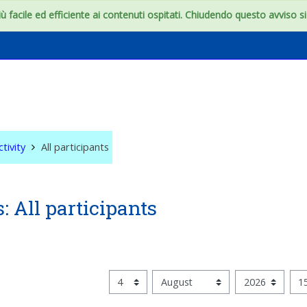
 facile ed efficiente ai contenuti ospitati. Chiudendo questo avviso si c
tivity
All participants
s: All participants
s
Since
Day
Month
Year
Hour