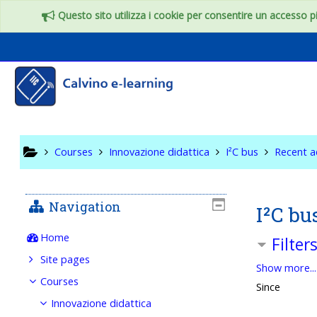
Skip to main content
Questo sito utilizza i cookie per consentire un accesso più
I²C bus
Courses
Innovazione didattica
I²C bus
Recent ac
Navigation
I²C bu
Home
Filter
Site pages
Show more...
Courses
Since
Innovazione didattica