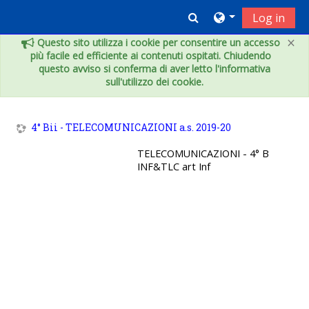
Vai al contenuto principale
Toggle search inpu
Log in
×
Questo sito utilizza i cookie per consentire un accesso
più facile ed efficiente ai contenuti ospitati. Chiudendo
questo avviso si conferma di aver letto l'informativa
sull'utilizzo dei cookie.
4° Bii - TELECOMUNICAZIONI a.s. 2019-20
TELECOMUNICAZIONI - 4° B
INF&TLC art Inf