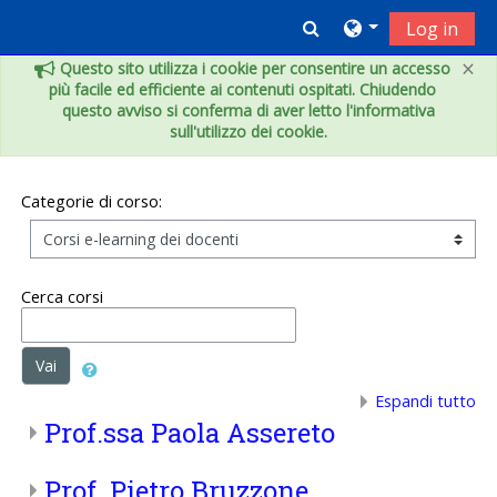
Vai al contenuto principale
Toggle search inpu
Log in
×
Questo sito utilizza i cookie per consentire un accesso
più facile ed efficiente ai contenuti ospitati. Chiudendo
questo avviso si conferma di aver letto l'informativa
sull'utilizzo dei cookie.
Categorie di corso:
Cerca corsi
Vai
Espandi tutto
Prof.ssa Paola Assereto
Prof. Pietro Bruzzone