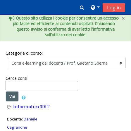
Vai al contenuto principale
Toggle search inpu
Log in
×
Questo sito utilizza i cookie per consentire un accesso
più facile ed efficiente ai contenuti ospitati. Chiudendo
questo avviso si conferma di aver letto l'informativa
sull'utilizzo dei cookie.
Categorie di corso:
Cerca corsi
Vai
Informatica 3DIT
Docente:
Daniele
Caglianone