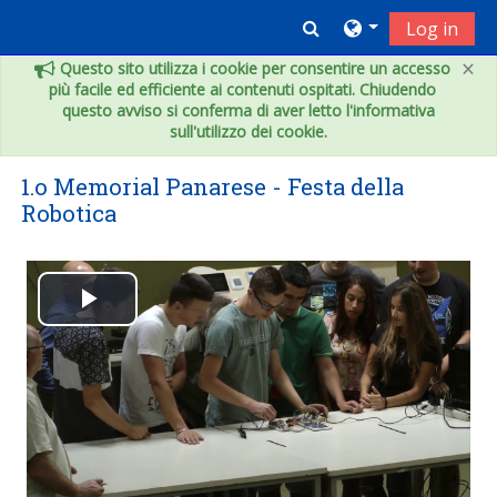
Vai al contenuto principale
Toggle search inpu
Log in
×
Questo sito utilizza i cookie per consentire un accesso
più facile ed efficiente ai contenuti ospitati. Chiudendo
questo avviso si conferma di aver letto l'informativa
sull'utilizzo dei cookie.
1.o Memorial Panarese - Festa della
Robotica
Play
Video