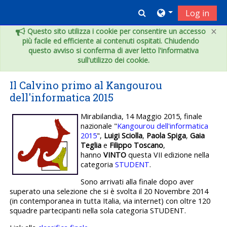
Vai al contenuto principale
Toggle search inpu
Log in
×
Questo sito utilizza i cookie per consentire un accesso
più facile ed efficiente ai contenuti ospitati. Chiudendo
questo avviso si conferma di aver letto l'informativa
sull'utilizzo dei cookie.
Il Calvino primo al Kangourou
dell'informatica 2015
Mirabilandia, 14 Maggio 2015, finale
nazionale "
Kangourou dell'informatica
2015
",
Luigi Sciolla
,
Paola Spiga
,
Gaia
Teglia
e
Filippo Toscano
,
hanno
VINTO
questa VII edizione nella
categoria
STUDENT
.
Sono arrivati alla finale dopo aver
superato una selezione che si è svolta il 20 Novembre 2014
(in contemporanea in tutta Italia, via internet) con oltre 120
squadre partecipanti nella sola categoria STUDENT.