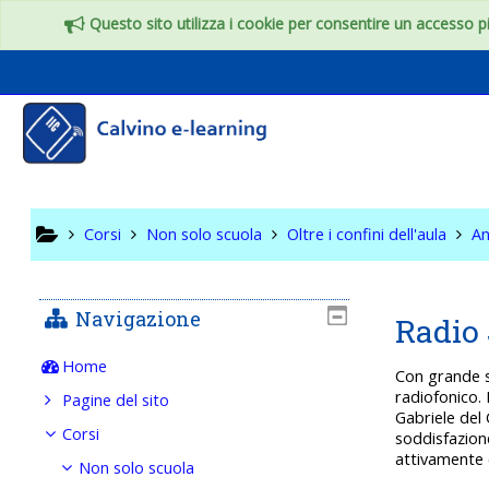
Vai al contenuto principale
Questo sito utilizza i cookie per consentire un accesso più
Oltre i c
Corsi
Non solo scuola
Oltre i confini dell'aula
An
Navigazione
Radio
Home
Con grande s
radiofonico. 
Pagine del sito
Gabriele del 
Corsi
soddisfazione
attivamente 
Non solo scuola