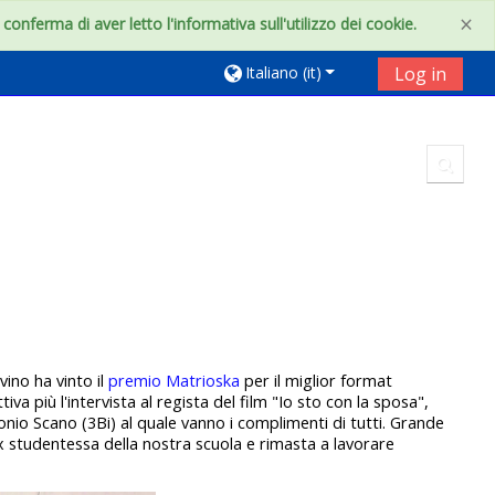
×
onferma di aver letto l'informativa sull'utilizzo dei cookie.
Italiano ‎(it)‎
Log in
Toggl
ino ha vinto il
premio Matrioska
per il miglior format
a più l'intervista al regista del film "Io sto con la sposa",
onio Scano (3Bi) al quale vanno i complimenti di tutti. Grande
ex studentessa della nostra scuola e rimasta a lavorare