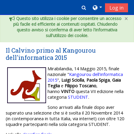
Skip to main content
Toggle search inpu
Log in
×
Questo sito utilizza i cookie per consentire un accesso
più facile ed efficiente ai contenuti ospitati. Chiudendo
questo avviso si conferma di aver letto l'informativa
sull'utilizzo dei cookie.
Il Calvino primo al Kangourou
dell'informatica 2015
Mirabilandia, 14 Maggio 2015, finale
nazionale "
Kangourou dell'informatica
2015
",
Luigi Sciolla
,
Paola Spiga
,
Gaia
Teglia
e
Filippo Toscano
,
hanno
VINTO
questa VII edizione nella
categoria
STUDENT
.
Sono arrivati alla finale dopo aver
superato una selezione che si è svolta il 20 Novembre 2014
(in contemporanea in tutta Italia, via internet) con oltre 120
squadre partecipanti nella sola categoria STUDENT.