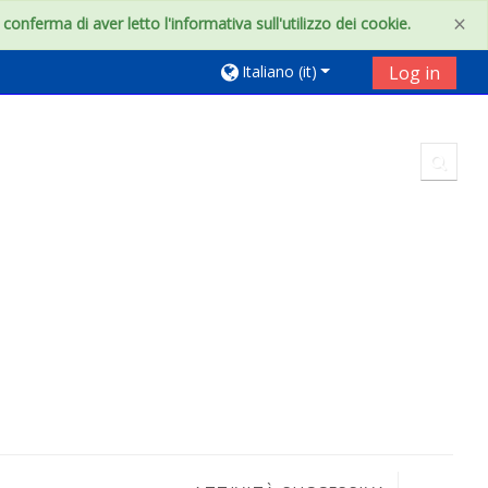
×
onferma di aver letto l'informativa sull'utilizzo dei cookie.
Italiano ‎(it)‎
Log in
Toggl