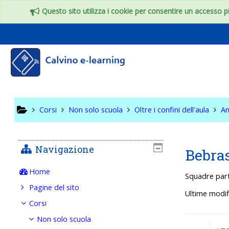
Vai al contenuto principale
Questo sito utilizza i cookie per consentire un accesso più
Oltre i c
Corsi
Non solo scuola
Oltre i confini dell'aula
An
Navigazione
Bebra
Home
Squadre part
Pagine del sito
Ultime modif
Corsi
Non solo scuola