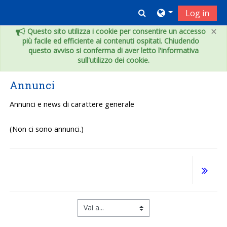
Vai al contenuto principale
Toggle search inpu
Log in
×
Questo sito utilizza i cookie per consentire un accesso
più facile ed efficiente ai contenuti ospitati. Chiudendo
questo avviso si conferma di aver letto l'informativa
sull'utilizzo dei cookie.
Annunci
Annunci e news di carattere generale
(Non ci sono annunci.)
Vai a...