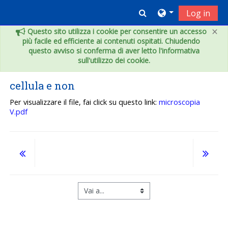
Vai al contenuto principale
Toggle search inpu
Log in
×
Questo sito utilizza i cookie per consentire un accesso
più facile ed efficiente ai contenuti ospitati. Chiudendo
questo avviso si conferma di aver letto l'informativa
sull'utilizzo dei cookie.
cellula e non
Per visualizzare il file, fai click su questo link:
microscopia
V.pdf
Vai a...