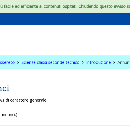
 facile ed efficiente ai contenuti ospitati. Chiudendo questo avviso si c
lassi seconde tecnico
Assereto
Scienze classi seconde tecnico
Introduzione
Annun
ci
ws di carattere generale
annunci.)