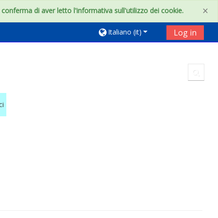
×
onferma di aver letto l'informativa sull'utilizzo dei cookie.
Italiano ‎(it)‎
Log in
Toggl
ci