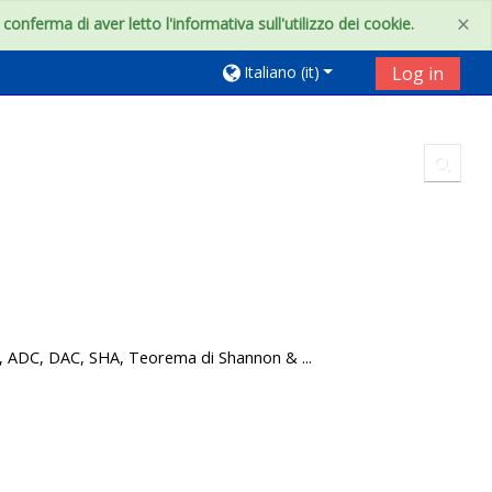
×
onferma di aver letto l'informativa sull'utilizzo dei cookie.
Italiano ‎(it)‎
Log in
Toggl
i, ADC, DAC, SHA, Teorema di Shannon & ...