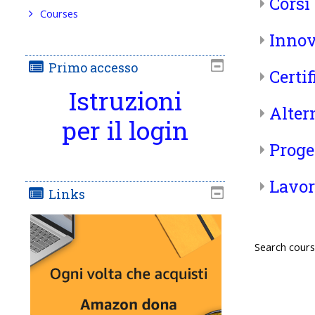
Corsi
Courses
Innov
Primo accesso
Certif
Istruzioni
Alter
per il login
Proge
Lavor
Links
Search cour