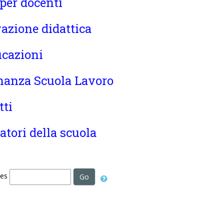
 per docenti
azione didattica
icazioni
nanza Scuola Lavoro
tti
atori della scuola
ses
Go