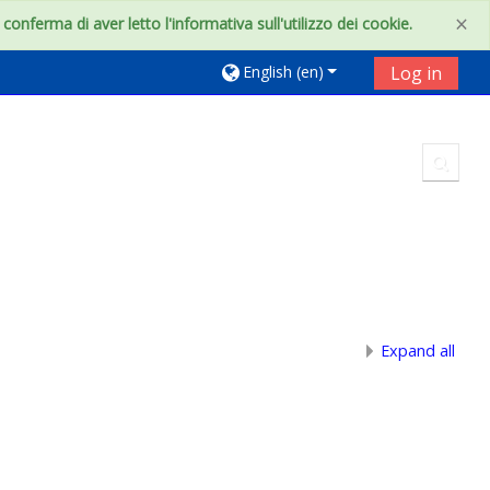
×
onferma di aver letto l'informativa sull'utilizzo dei cookie.
English ‎(en)‎
Log in
Toggl
Expand all