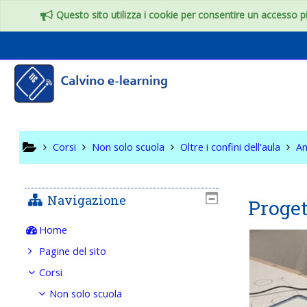
Vai al contenuto principale
Questo sito utilizza i cookie per consentire un accesso più
Oltre i c
Corsi
Non solo scuola
Oltre i confini dell'aula
An
Navigazione
Proget
Home
Pagine del sito
Corsi
Non solo scuola