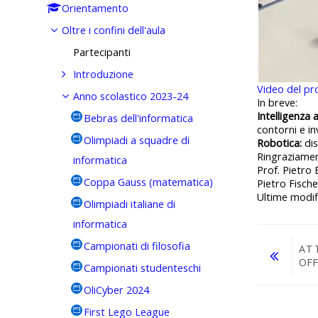
Orientamento
Oltre i confini dell'aula
Partecipanti
Introduzione
Video del pr
Anno scolastico 2023-24
In breve:
Intelligenza ar
Bebras dell'informatica
contorni e i
Olimpiadi a squadre di
Robotica:
dis
Ringraziamen
informatica
Prof. Pietro
Coppa Gauss (matematica)
Pietro Fische
Ultime modif
Olimpiadi italiane di
informatica
Campionati di filosofia
AT
OFF
Campionati studenteschi
OliCyber 2024
Vai a...
First Lego League