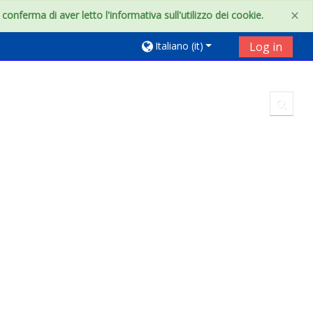
×
onferma di aver letto l'informativa sull'utilizzo dei cookie.
Italiano ‎(it)‎
Log in
Toggl