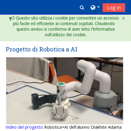
Skip to main content
Toggle search inpu
Log in
×
Questo sito utilizza i cookie per consentire un accesso
più facile ed efficiente ai contenuti ospitati. Chiudendo
questo avviso si conferma di aver letto l'informativa
sull'utilizzo dei cookie.
Progetto di Robotica a AI
Video del progetto
Robotica+AI dell'alunno Diakhite Adama