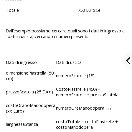
---------
Totale 750 Euro i.e.
Dall’esempio possiamo cercare quali sono i dati in ingresso e
i dati in uscita, cercando i numeri presenti.
Dati di ingresso
Dati di uscita
dimensionePiastrella (50
numeroScatole (18)
cm)
CostoPiastrelle (450) =
prezzoScatola (25 Euro)
numeroScatole * prezzoScatola
costoOrarioManodopera
numeroOreManodopera ???
(xx Euro)
costoTotale = costoPiastrelle +
larghezzaStanza
costoManodopera