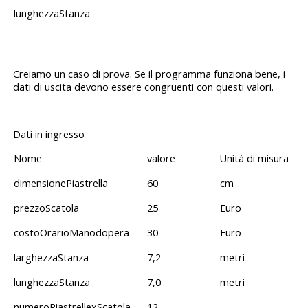
lunghezzaStanza
Creiamo un caso di prova. Se il programma funziona bene, i
dati di uscita devono essere congruenti con questi valori.
Dati in ingresso
Nome
valore
Unità di misura
dimensionePiastrella
60
cm
prezzoScatola
25
Euro
costoOrarioManodopera
30
Euro
larghezzaStanza
7,2
metri
lunghezzaStanza
7,0
metri
numeroPiastrellexScatola
12