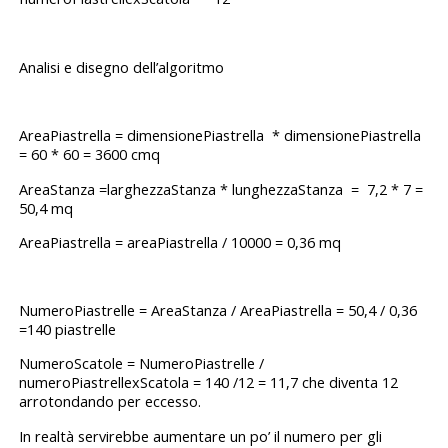
Analisi e disegno dell’algoritmo
AreaPiastrella = dimensionePiastrella * dimensionePiastrella
= 60 * 60 = 3600 cmq
AreaStanza =larghezzaStanza * lunghezzaStanza = 7,2 * 7 =
50,4 mq
AreaPiastrella = areaPiastrella / 10000 = 0,36 mq
NumeroPiastrelle = AreaStanza / AreaPiastrella = 50,4 / 0,36
=140 piastrelle
NumeroScatole = NumeroPiastrelle /
numeroPiastrellexScatola = 140 /12 = 11,7 che diventa 12
arrotondando per eccesso.
In realtà servirebbe aumentare un po’ il numero per gli