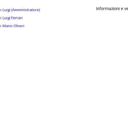
Informazioni e ve
e:
Luigi (Amministratore)
e:
Luigi Ferrari
e:
Mario Oliveri