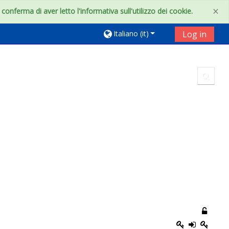
×
onferma di aver letto l'informativa sull'utilizzo dei cookie.
Italiano ‎(it)‎
Log in
Toggl