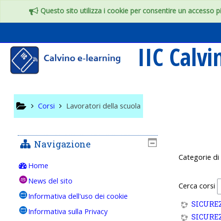
Vai al contenuto principale
Questo sito utilizza i cookie per consentire un accesso più
IIC Calv
Corsi
Lavoratori della scuola
Navigazione
Categorie di
Home
News del sito
Cerca corsi
Informativa dell'uso dei cookie
SICURE
Informativa sulla Privacy
SICURE