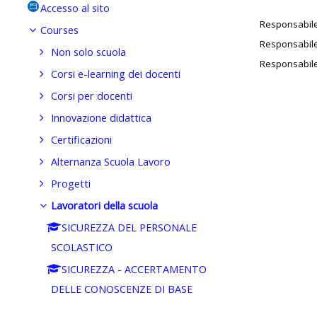
Accesso al sito
Responsabil
Courses
Responsabil
Non solo scuola
Responsabil
Corsi e-learning dei docenti
Corsi per docenti
Innovazione didattica
Certificazioni
Alternanza Scuola Lavoro
Progetti
Lavoratori della scuola
SICUREZZA DEL PERSONALE
SCOLASTICO
SICUREZZA - ACCERTAMENTO
DELLE CONOSCENZE DI BASE