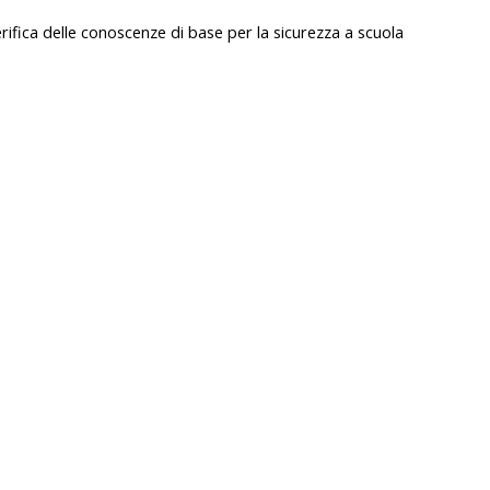
rifica delle conoscenze di base per la sicurezza a scuola