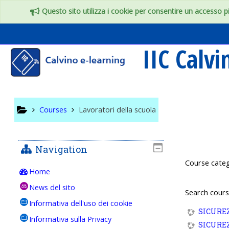
Skip to main content
Questo sito utilizza i cookie per consentire un accesso più
IIC Calv
Courses
Lavoratori della scuola
Navigation
Course categ
Home
News del sito
Search cour
Informativa dell'uso dei cookie
SICURE
Informativa sulla Privacy
SICURE