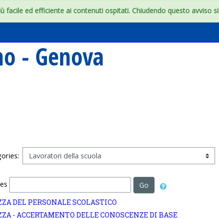
 facile ed efficiente ai contenuti ospitati. Chiudendo questo avviso si c
ino - Genova
ories:
ses
Go
ZZA DEL PERSONALE SCOLASTICO
ZZA - ACCERTAMENTO DELLE CONOSCENZE DI BASE