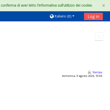
×
onferma di aver letto l'informativa sull'utilizzo dei cookie.
Italiano ‎(it)‎
Log in
Toggl
Stampa
domenica, 9 agosto 2026, 10:06