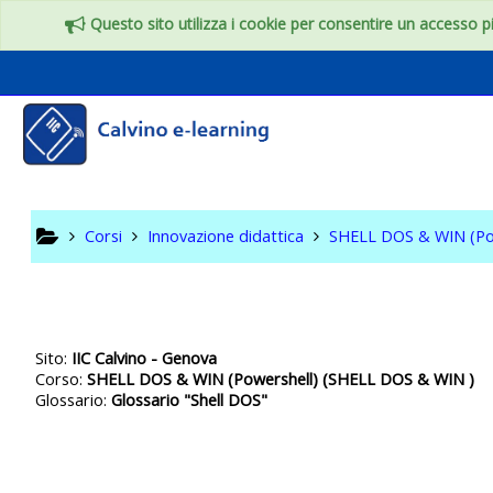
Vai al contenuto principale
Questo sito utilizza i cookie per consentire un accesso più
SHELL DO
Corsi
Innovazione didattica
SHELL DOS & WIN (Po
Sito:
IIC Calvino - Genova
Corso:
SHELL DOS & WIN (Powershell) (SHELL DOS & WIN )
Glossario:
Glossario "Shell DOS"