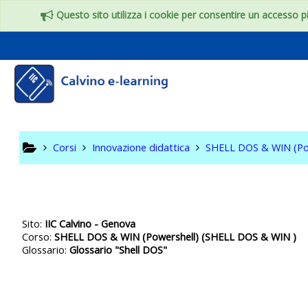
Vai al contenuto principale
Questo sito utilizza i cookie per consentire un accesso più
SHELL DO
Corsi
Innovazione didattica
SHELL DOS & WIN (Po
Sito:
IIC Calvino - Genova
Corso:
SHELL DOS & WIN (Powershell) (SHELL DOS & WIN )
Glossario:
Glossario "Shell DOS"