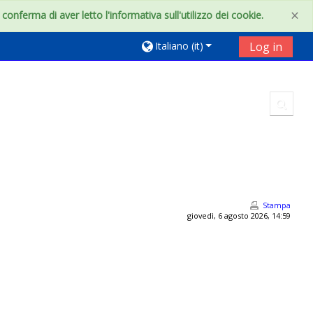
×
onferma di aver letto l'informativa sull'utilizzo dei cookie.
Italiano ‎(it)‎
Log in
Toggl
Stampa
giovedì, 6 agosto 2026, 14:59