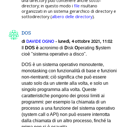
una directory
può contenere anche sotto-
directory;
in questo modo i
file
risultano
organizzati in un sistema gerarchico di directory
e
sottodirectory (
albero delle directory
).
DOS
di
DAVIDE OGNO
- lunedì, 4 ottobre 2021, 11:02
Il
DOS è
acronimo di
D
isk
O
perating
S
ystem
cioè "sistema operativo a disco".
DOS è un sistema operativo monoutente,
monotasking con funzionalità di base e funzioni
non-rientranti; ciò significa che può essere
usato solo da un utente alla volta, e solo un
singolo programma alla volta. Queste
caratteristiche pongono dei grossi limiti ai
programmi: per esempio la chiamata di un
processo a una funzione del sistema operativo
(system call o API) non può essere interrotta
dalla chiamata di un altro processo, finché la
prima non si è esaurita.