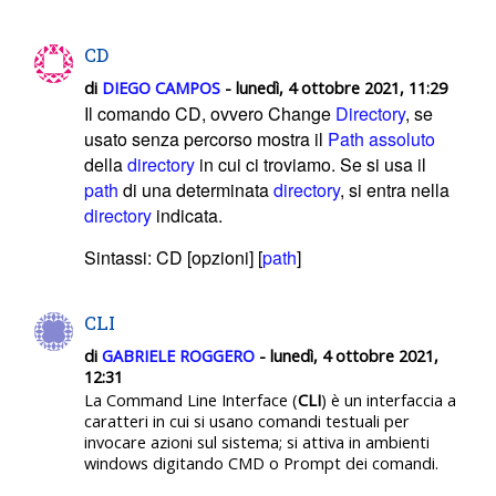
CD
di
DIEGO CAMPOS
- lunedì, 4 ottobre 2021, 11:29
Il comando CD, ovvero Change
Directory
, se
usato senza percorso mostra il
Path assoluto
della
directory
in cui ci troviamo. Se
si usa il
path
di una determinata
directory
, si entra nella
directory
indicata.
Sintassi: CD [opzioni] [
path
]
CLI
di
GABRIELE ROGGERO
- lunedì, 4 ottobre 2021,
12:31
La Command Line Interface
(
CLI
) è un interfaccia a
caratteri in cui si usano comandi testuali per
invocare azioni sul sistema; si attiva in ambienti
windows digitando CMD o Prompt dei comandi.