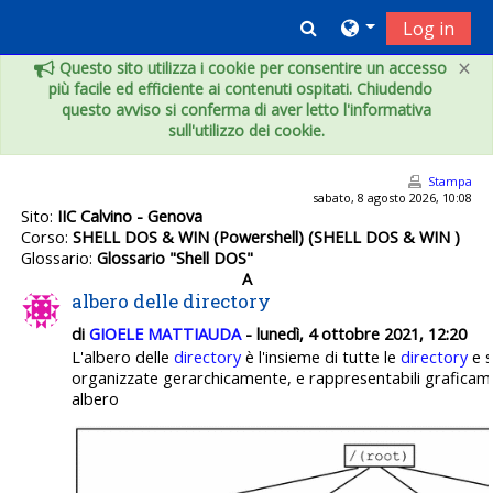
Vai al contenuto principale
Toggle search inpu
Log in
×
Questo sito utilizza i cookie per consentire un accesso
più facile ed efficiente ai contenuti ospitati. Chiudendo
questo avviso si conferma di aver letto l'informativa
sull'utilizzo dei cookie.
Stampa
sabato, 8 agosto 2026, 10:08
Sito:
IIC Calvino - Genova
Corso:
SHELL DOS & WIN (Powershell) (SHELL DOS & WIN )
Glossario:
Glossario "Shell DOS"
A
albero delle directory
di
GIOELE MATTIAUDA
- lunedì, 4 ottobre 2021, 12:20
L'albero delle
directory
è l'insieme di tutte le
directory
e s
organizzate gerarchicamente, e rappresentabili graficam
albero