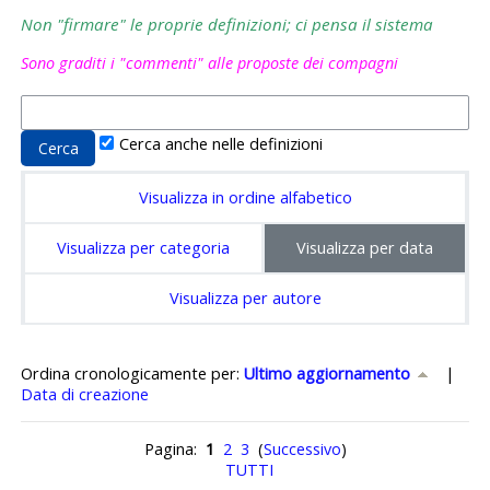
Non "firmare" le proprie definizioni; ci pensa il sistema
Sono graditi i "commenti" alle proposte dei compagni
Cerca anche nelle definizioni
Visualizza in ordine alfabetico
Visualizza per categoria
Visualizza per data
Visualizza per autore
Ordinato per Ultimo aggiornamento crescente
Ordina cronologicamente per:
Ultimo aggiornamento
|
Data di creazione
Pagina:
1
2
3
(
Successivo
)
TUTTI