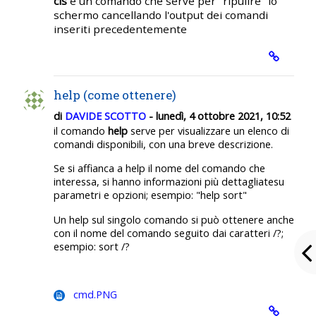
cls
è un comando che serve per "ripulire" lo
schermo cancellando l'output dei comandi
inseriti precedentemente
help (come ottenere)
di
DAVIDE SCOTTO
- lunedì, 4 ottobre 2021, 10:52
il comando
help
serve per visualizzare un elenco di
comandi disponibili, con una breve descrizione.
Se si affianca a help il nome del comando che
interessa, si hanno informazioni più dettagliatesu
parametri e opzioni; esempio: "help sort"
Un help sul singolo comando si può ottenere anche
con il nome del comando seguito dai caratteri /?;
esempio: sort /?
cmd.PNG