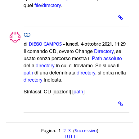
quel
file
/
directory
.
CD
di
DIEGO CAMPOS
- lunedì, 4 ottobre 2021, 11:29
Il comando CD, ovvero Change
Directory
, se
usato senza percorso mostra il
Path assoluto
della
directory
in cui ci troviamo. Se
si usa il
path
di una determinata
directory
, si entra nella
directory
indicata.
Sintassi: CD [opzioni] [
path
]
Pagina:
1
2
3
(
Successivo
)
TUTTI