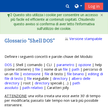
Vai al contenuto principale
Toggle search inpu
Log in
×
Questo sito utilizza i cookie per consentire un accesso
più facile ed efficiente ai contenuti ospitati. Chiudendo
questo avviso si conferma di aver letto l'informativa
sull'utilizzo dei cookie.
Versione stampabile
Glossario "Shell DOS"
Definire i seguenti concetti e p
arole-chiave del Modulo:
DOS
| Shell | comando | CLI |
parametro
|
opzione
| help
(come ottenere) |
file
| nome di un
file
|
path
| percorso di
un un
file
|
estensione
|
file
di testo |
file binario
|
editing di
file di testo
|
file
eseguibile |
directory
|
albero delle
directory
| root |
directory
speciali (. ..) |
path
assoluto
|
path relativo
| Caratteri jolly
ATTENZIONE
: una volta creata una voce avete 30' di tempo
per modificarla; passato tale tempo non sarà più possibile
intervenire.