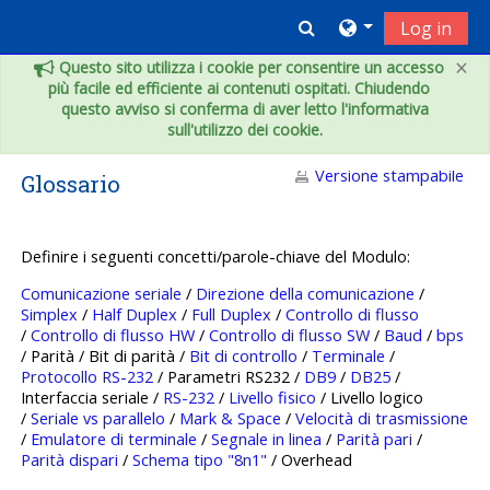
Vai al contenuto principale
Toggle search inpu
Log in
×
Questo sito utilizza i cookie per consentire un accesso
più facile ed efficiente ai contenuti ospitati. Chiudendo
questo avviso si conferma di aver letto l'informativa
sull'utilizzo dei cookie.
Versione stampabile
Glossario
Definire i seguenti concetti/parole-chiave del Modulo:
Comunicazione seriale
/
Direzione della comunicazione
/
Simplex
/
Half Duplex
/
Full Duplex
/
Controllo di flusso
/
Controllo di flusso HW
/
Controllo di flusso SW
/
Baud
/
bps
/ Parità / Bit di parità /
Bit di controllo
/
Terminale
/
Protocollo RS-232
/ Parametri RS232 /
DB9
/
DB25
/
Interfaccia seriale /
RS-232
/
Livello fisico
/ Livello logico
/
Seriale vs parallelo
/
Mark & Space
/
Velocità di trasmissione
/
Emulatore di terminale
/
Segnale in linea
/
Parità pari
/
Parità dispari
/
Schema tipo "8n1"
/ Overhead