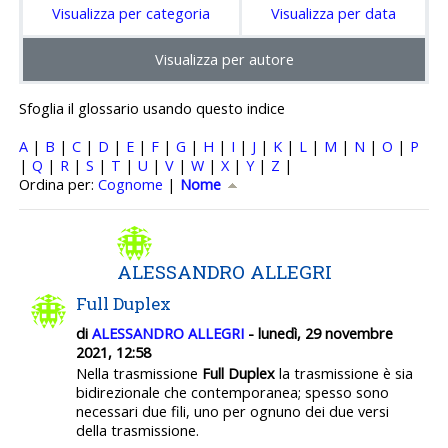
Visualizza per categoria
Visualizza per data
Visualizza per autore
Sfoglia il glossario usando questo indice
A
|
B
|
C
|
D
|
E
|
F
|
G
|
H
|
I
|
J
|
K
|
L
|
M
|
N
|
O
|
P
|
Q
|
R
|
S
|
T
|
U
|
V
|
W
|
X
|
Y
|
Z
|
Ordinato per Nome crescente
Ordina per:
Cognome
|
Nome
ALESSANDRO ALLEGRI
Full Duplex
di
ALESSANDRO ALLEGRI
- lunedì, 29 novembre
2021, 12:58
Nella trasmissione
Full Duplex
la trasmissione è sia
bidirezionale che contemporanea; spesso sono
necessari due fili, uno per ognuno dei due versi
della trasmissione.