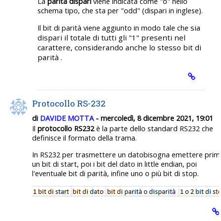
La
parità dispari
viene indicata come "o" nello
schema tipo, che sta per "odd" (dispari in inglese).
sia
Il bit di parità viene aggiunto in modo tale che
dispari
il totale di tutti gli "1" presenti nel
carattere, considerando anche lo stesso bit di
parità .
Protocollo RS-232
di
DAVIDE MOTTA
- mercoledì, 8 dicembre 2021, 19:01
Il
protocollo RS232
è la parte dello standard RS232 che
definisce il formato della trama.
In RS232 per trasmettere un datobisogna emettere prim
un bit di start, poi i bit del dato in little endian, poi
l'eventuale bit di parità, infine uno o più bit di stop.