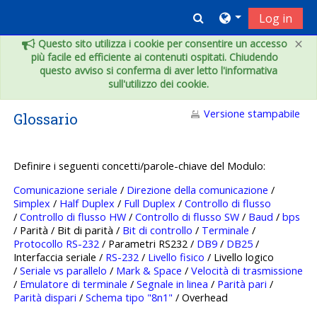
Vai al contenuto principale
Toggle search inpu
Log in
×
Questo sito utilizza i cookie per consentire un accesso
più facile ed efficiente ai contenuti ospitati. Chiudendo
questo avviso si conferma di aver letto l'informativa
sull'utilizzo dei cookie.
Versione stampabile
Glossario
Definire i seguenti concetti/parole-chiave del Modulo:
Comunicazione seriale
/
Direzione della comunicazione
/
Simplex
/
Half Duplex
/
Full Duplex
/
Controllo di flusso
/
Controllo di flusso HW
/
Controllo di flusso SW
/
Baud
/
bps
/ Parità / Bit di parità /
Bit di controllo
/
Terminale
/
Protocollo RS-232
/ Parametri RS232 /
DB9
/
DB25
/
Interfaccia seriale /
RS-232
/
Livello fisico
/ Livello logico
/
Seriale vs parallelo
/
Mark & Space
/
Velocità di trasmissione
/
Emulatore di terminale
/
Segnale in linea
/
Parità pari
/
Parità dispari
/
Schema tipo "8n1"
/ Overhead