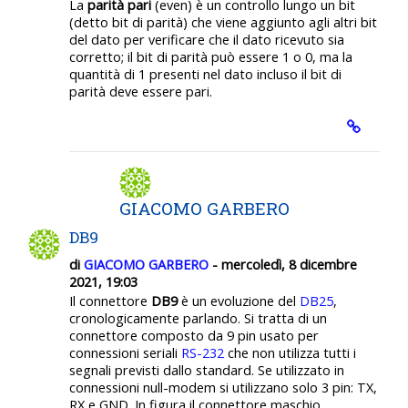
La
parità pari
(even) è un controllo lungo un bit
(detto bit di parità) che viene aggiunto agli altri bit
del dato per verificare che il dato ricevuto sia
corretto; il bit di parità può essere 1 o 0, ma la
quantità di 1 presenti nel dato incluso il bit di
parità deve essere pari.
GIACOMO GARBERO
DB9
di
GIACOMO GARBERO
- mercoledì, 8 dicembre
2021, 19:03
Il connettore
DB9
è un evoluzione del
DB25
,
cronologicamente parlando. Si tratta di un
connettore composto da 9 pin usato per
connessioni seriali
RS-232
che non utilizza tutti i
segnali previsti dallo standard. Se utilizzato in
connessioni null-modem si utilizzano solo 3 pin: TX,
RX e GND. In figura il connettore maschio.