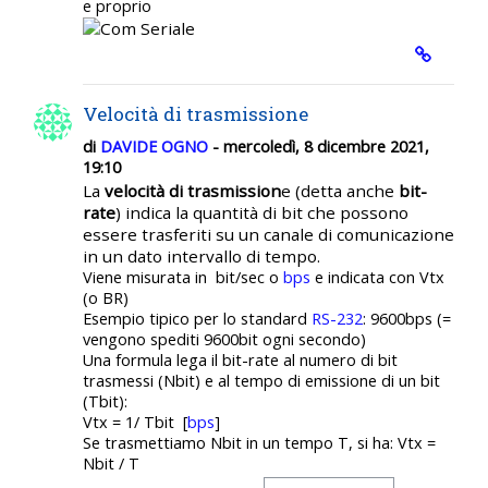
e proprio
Velocità di trasmissione
di
DAVIDE OGNO
- mercoledì, 8 dicembre 2021,
19:10
La
velocità di trasmission
e
(detta anche
bit-
rate
) indica la quantità di bit che possono
essere trasferiti su un canale di comunicazione
in un dato intervallo di tempo.
Viene misurata in bit/sec o
bps
e indicata con Vtx
(o BR)
Esempio tipico per lo standard
RS-232
: 9600bps (=
vengono spediti 9600bit ogni secondo)
Una formula lega il bit-rate al numero di bit
trasmessi (Nbit) e al tempo di emissione di un bit
(Tbit):
Vtx = 1/ Tbit [
bps
]
Se trasmettiamo Nbit in un tempo T, si ha: Vtx =
Nbit / T