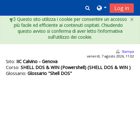
Vai al contenuto principale
Toggle search inpu
Log in
×
Questo sito utilizza i cookie per consentire un accesso
più facile ed efficiente ai contenuti ospitati. Chiudendo
questo avviso si conferma di aver letto l'informativa
sull'utilizzo dei cookie.
Stampa
venerdì, 7 agosto 2026, 11:02
Sito:
IIC Calvino - Genova
Corso:
SHELL DOS & WIN (Powershell) (SHELL DOS & WIN )
Glossario:
Glossario "Shell DOS"