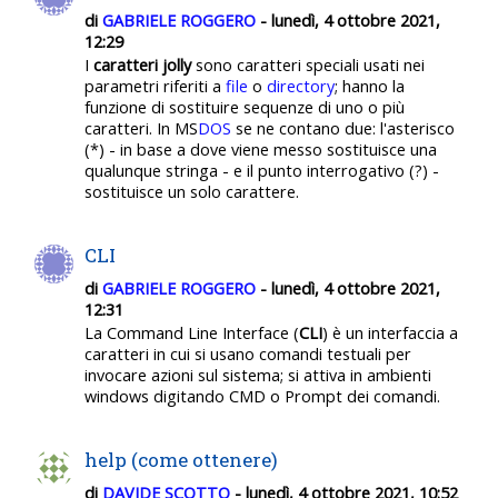
di
GABRIELE ROGGERO
- lunedì, 4 ottobre 2021,
12:29
I
caratteri jolly
sono caratteri speciali usati nei
parametri riferiti a
file
o
directory
; hanno la
funzione di sostituire sequenze di uno o più
caratteri. In MS
DOS
se ne contano due: l'asterisco
(*) - in base a dove viene messo sostituisce una
qualunque stringa - e il punto interrogativo (?) -
sostituisce un solo carattere.
CLI
di
GABRIELE ROGGERO
- lunedì, 4 ottobre 2021,
12:31
La Command Line Interface
(
CLI
) è un interfaccia a
caratteri in cui si usano comandi testuali per
invocare azioni sul sistema; si attiva in ambienti
windows digitando CMD o Prompt dei comandi.
help (come ottenere)
di
DAVIDE SCOTTO
- lunedì, 4 ottobre 2021, 10:52