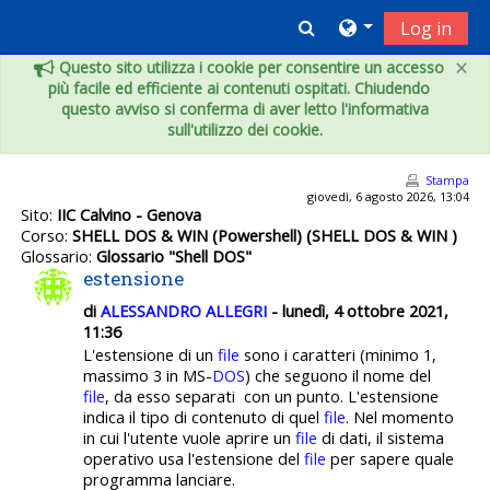
Vai al contenuto principale
Toggle search inpu
Log in
×
Questo sito utilizza i cookie per consentire un accesso
più facile ed efficiente ai contenuti ospitati. Chiudendo
questo avviso si conferma di aver letto l'informativa
sull'utilizzo dei cookie.
Stampa
giovedì, 6 agosto 2026, 13:04
Sito:
IIC Calvino - Genova
Corso:
SHELL DOS & WIN (Powershell) (SHELL DOS & WIN )
Glossario:
Glossario "Shell DOS"
estensione
di
ALESSANDRO ALLEGRI
- lunedì, 4 ottobre 2021,
11:36
L'estensione di un
file
sono i caratteri (minimo 1,
massimo 3 in MS-
DOS
) che seguono il nome del
file
, da esso separati con un punto. L'estensione
indica il tipo di contenuto di quel
file
. Nel momento
in cui l'utente vuole aprire un
file
di dati, il sistema
operativo usa l'estensione del
file
per sapere quale
programma lanciare.